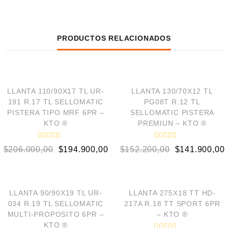
PRODUCTOS RELACIONADOS
AÑADIR AL CARRITO
AÑADIR AL CARRITO
¡OFERTA!
¡OFERTA!
LLANTA 110/90X17 TL UR-
LLANTA 130/70X12 TL
191 R.17 TL SELLOMATIC
PG08T R.12 TL
PISTERA TIPO MRF 6PR –
SELLOMATIC PISTERA
KTO ®
PREMIUN – KTO ®
V
V
$
206.000,00
$
194.900,00
$
152.200,00
$
141.900,00
a
a
l
l
o
o
AÑADIR AL CARRITO
AÑADIR AL CARRITO
r
r
a
a
d
d
¡OFERTA!
¡OFERTA!
o
o
LLANTA 90/90X19 TL UR-
LLANTA 275X18 TT HD-
e
e
034 R.19 TL SELLOMATIC
217A R.18 TT SPORT 6PR
n
n
0
0
MULTI-PROPOSITO 6PR –
– KTO ®
d
d
KTO ®
e
e