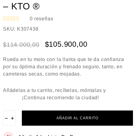
– KTO ®
0
reseñas
V
SKU:
K307438
a
l
o
$
105.900,00
$
114.000,00
r
a
d
Rueda en tu moto con la llanta que te da
confianza
o
e
por
su óptima duración y frenado seguro
, tanto, en
n
carreteras secas, como mojadas.
0
d
e
Añádelas a tu carrito, recíbelas, móntalas y
5
¡Continua recorriendo la ciudad!
−
+
AÑADIR AL CARRITO