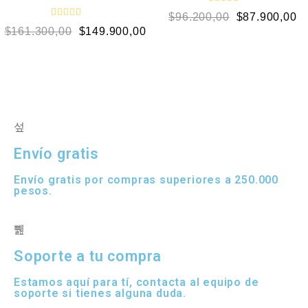
5
5
V
$
96.200,00
$
87.900,00
a
V
l
$
161.300,00
$
149.900,00
a
o
l
r
o
a
r
d
a
o
d
e
o
n
e
0
n
d
0
e
d
5
e
5
Envío gratis
Envío gratis por compras superiores a 250.000
pesos.
Soporte a tu compra
Estamos aquí para tí, contacta al equipo de
soporte si tienes alguna duda.