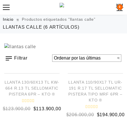
0
Inicio
Productos etiquetados “llantas calle”
LLANTAS CALLE
(6 ARTÍCULOS)
Filtrar
AÑADIR AL CARRITO
AÑADIR AL CARRITO
¡OFERTA!
¡OFERTA!
LLANTA 130/60X13 TL KW-
LLANTA 110/90X17 TL UR-
664 R.13 TL SELLOMATIC
191 R.17 TL SELLOMATIC
PISTERA 6PR – KTO ®
PISTERA TIPO MRF 6PR –
KTO ®
V
$
123.900,00
$
113.900,00
a
V
l
$
206.000,00
$
194.900,00
a
o
l
r
o
a
AÑADIR AL CARRITO
AÑADIR AL CARRITO