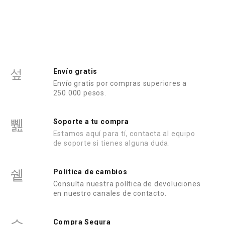
d
e
o
n
e
0
n
d
0
e
d
5
e
5
Envío gratis
Envío gratis por compras superiores a
250.000 pesos.
Soporte a tu compra
Estamos aquí para tí, contacta al equipo
de soporte si tienes alguna duda.
Politica de cambios
Consulta nuestra política de devoluciones
en nuestro canales de contacto.
Compra Segura