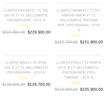
r
d
a
o
d
e
¡OFERTA!
¡OFERTA!
o
LLANTA 140/60X17 TL UR-
LLANTA 100/80X17 TL EY-
n
e
0
030 R.17 TL SELLOMATIC
458/UR-458 R.17 TL
n
d
0
PISTERA 6PR – KTO ®
SELLOMATIC PISTERA
e
d
5
6PR TIPO NAYASA – KTO
e
5
®
V
$
243.800,00
$
229.900,00
a
l
o
V
$
162.700,00
$
151.900,00
r
a
a
l
d
o
AÑADIR AL CARRITO
AÑADIR AL CARRITO
o
r
e
a
n
d
¡OFERTA!
¡OFERTA!
LOW STOCK
0
o
LLANTA 300X17 TL RTM-
LLANTA 275X17 TL PG97V
e
d
136 R.17 TL SELLOMATIC
KTO R.17 SELLOMATIC
n
e
5
0
PISTERA 6PR – KTO ®
PISTERA 6PR TIPO
d
TIMSUN – KTO ®
e
5
V
$
139.400,00
$
129.700,00
a
V
l
$
114.000,00
$
105.900,00
a
o
l
r
o
a
r
d
a
o