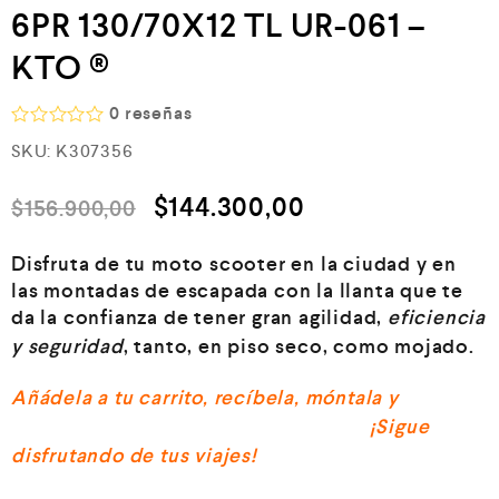
6PR 130/70X12 TL UR-061 –
KTO ®
0
reseñas
V
SKU:
K307356
a
l
o
$
144.300,00
$
156.900,00
r
a
d
Disfruta de tu moto scooter
en la ciudad y en
o
e
las montadas de escapada con la llanta que te
n
da la confianza de tener gran agilidad,
eficiencia
0
y seguridad
, tanto, en piso seco, como mojado.
d
e
5
Añádela a tu carrito, recíbela, móntala y
¡Sigue
disfrutando de tus viajes!