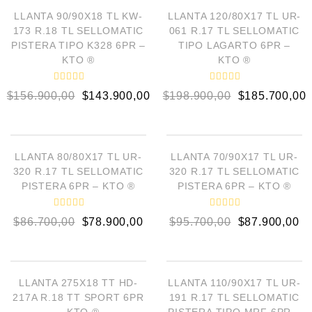
d
d
¡OFERTA!
¡OFERTA!
o
o
LLANTA 90/90X18 TL KW-
LLANTA 120/80X17 TL UR-
e
e
173 R.18 TL SELLOMATIC
061 R.17 TL SELLOMATIC
n
n
0
0
PISTERA TIPO K328 6PR –
TIPO LAGARTO 6PR –
d
d
KTO ®
KTO ®
e
e
5
5
V
V
$
156.900,00
$
143.900,00
$
198.900,00
$
185.700,00
a
a
l
l
o
o
AÑADIR AL CARRITO
AÑADIR AL CARRITO
r
r
a
a
d
d
¡OFERTA!
¡OFERTA!
o
o
LLANTA 80/80X17 TL UR-
LLANTA 70/90X17 TL UR-
e
e
320 R.17 TL SELLOMATIC
320 R.17 TL SELLOMATIC
n
n
0
0
PISTERA 6PR – KTO ®
PISTERA 6PR – KTO ®
d
d
e
e
5
5
V
V
$
86.700,00
$
78.900,00
$
95.700,00
$
87.900,00
a
a
l
l
o
o
AÑADIR AL CARRITO
AÑADIR AL CARRITO
r
r
a
a
d
d
¡OFERTA!
¡OFERTA!
o
o
LLANTA 275X18 TT HD-
LLANTA 110/90X17 TL UR-
e
e
217A R.18 TT SPORT 6PR
191 R.17 TL SELLOMATIC
n
n
0
0