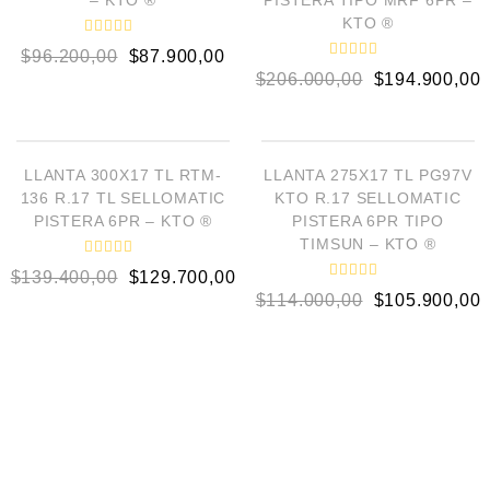
– KTO ®
PISTERA TIPO MRF 6PR –
d
d
KTO ®
e
e
5
5
V
$
96.200,00
$
87.900,00
a
V
l
$
206.000,00
$
194.900,00
a
o
l
r
o
a
AÑADIR AL CARRITO
AÑADIR AL CARRITO
r
d
a
o
d
e
¡OFERTA!
¡OFERTA!
LOW STOCK
o
LLANTA 300X17 TL RTM-
LLANTA 275X17 TL PG97V
n
e
0
136 R.17 TL SELLOMATIC
KTO R.17 SELLOMATIC
n
d
0
PISTERA 6PR – KTO ®
PISTERA 6PR TIPO
e
d
5
TIMSUN – KTO ®
e
5
V
$
139.400,00
$
129.700,00
a
V
l
$
114.000,00
$
105.900,00
a
o
l
r
o
a
r
d
a
o
d
e
o
n
e
0
n
d
0
e
d
5
e
5