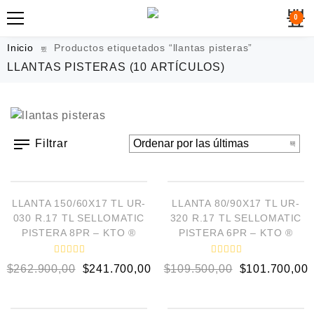
0
Inicio
Productos etiquetados “llantas pisteras”
LLANTAS PISTERAS
(10 ARTÍCULOS)
Filtrar
AÑADIR AL CARRITO
AÑADIR AL CARRITO
¡OFERTA!
¡OFERTA!
LLANTA 150/60X17 TL UR-
LLANTA 80/90X17 TL UR-
030 R.17 TL SELLOMATIC
320 R.17 TL SELLOMATIC
PISTERA 8PR – KTO ®
PISTERA 6PR – KTO ®
V
V
$
262.900,00
$
241.700,00
$
109.500,00
$
101.700,00
a
a
l
l
o
o
AÑADIR AL CARRITO
AÑADIR AL CARRITO
r
r
a
a