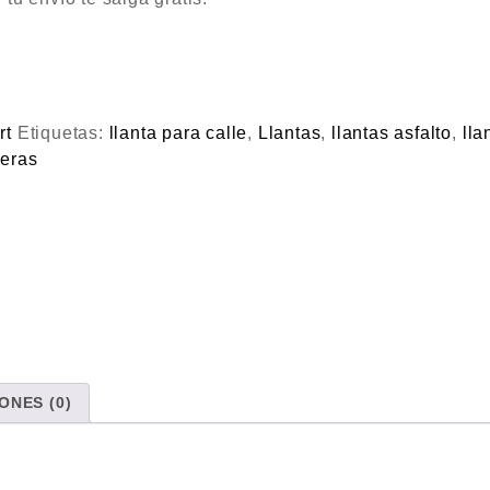
rt
Etiquetas:
llanta para calle
,
Llantas
,
llantas asfalto
,
lla
teras
ONES (0)