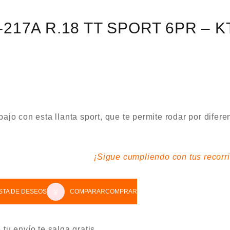
-217A R.18 TT SPORT 6PR – K
t
abajo con esta llanta sport, que te permite rodar por difer
0,00.
móntala y ¡Sigue cumpliendo con tus recorri
ISTA DE DESEOS
COMPARAR
COMPRAR
 tu envío te salga gratis.