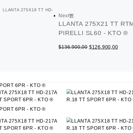
price
price
LLANTA 275X18 TT HD-
was:
is:
Next
$159.700,00.
$149.9
LLANTA 275X21 TT RTM
PIRELLI SL60 - KTO ®
Original
Curren
$
136.900,00
$
126.900,00
price
price
was:
is:
$136.900,00.
$126.9