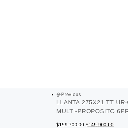
Previous
LLANTA 275X21 TT UR-
MULTI-PROPOSITO 6PR
Original
Curren
$
159.700,00
$
149.900,00