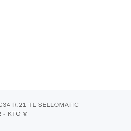
034 R.21 TL SELLOMATIC
 - KTO ®
t