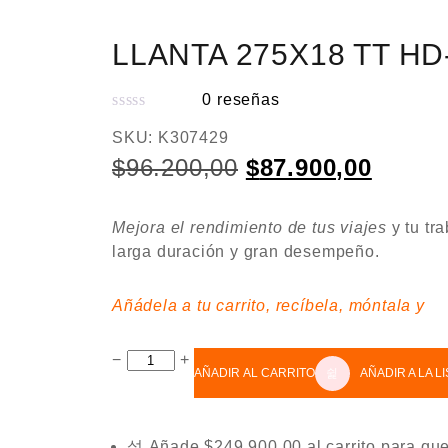
LLANTA 275X18 TT HD
0
reseñas
V
SKU:
K307429
a
Original
Curren
$
96.200,00
$
87.900,00
l
price
price
o
r
Mejora el rendimiento de tus viajes
y tu tr
was:
is:
a
larga duración y gran desempeño.
$96.200,00.
$87.90
d
o
Añádela a tu carrito, recíbela, 
e
n
LLANTA
−
+
0
AÑADIR AL CARRITO
AÑADIR A LA L
275X18
d
TT
e
HD-
5
Añade
$
249.900,00
al carrito para que