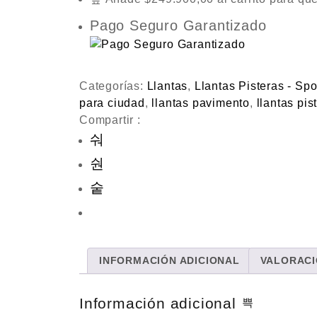
217A
R.18
Pago Seguro Garantizado
TT
SPORT
6PR
Categorías:
Llantas
,
Llantas Pisteras - Spo
-
para ciudad
,
llantas pavimento
,
llantas pis
KTO
Compartir :
®
cantidad
INFORMACIÓN ADICIONAL
VALORACI
Información adicional