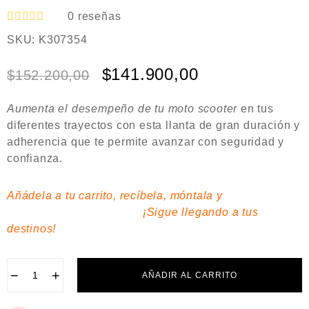
0
reseñas
V
SKU:
K307354
a
l
o
$
141.900,00
$
152.200,00
r
a
d
Aumenta el desempeño de tu moto scooter
en tus
o
e
diferentes trayectos con esta
llanta de gran duración
y
n
adherencia que te permite avanzar con seguridad y
0
confianza.
d
e
5
Añádela a tu carrito, recíbela, móntala y
¡Sigue llegando a tus
destinos!
−
+
AÑADIR AL CARRITO