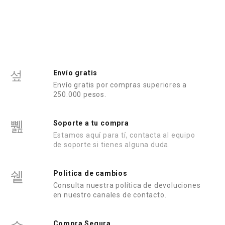
l
l
o
o
r
r
a
a
d
d
o
o
e
e
n
n
0
0
d
d
e
e
Envío gratis
5
5
Envío gratis por compras superiores a
250.000 pesos.
Soporte a tu compra
Estamos aquí para tí, contacta al equipo
de soporte si tienes alguna duda.
Politica de cambios
Consulta nuestra política de devoluciones
en nuestro canales de contacto.
Compra Segura