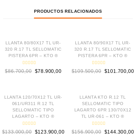
PRODUCTOS RELACIONADOS
AÑADIR AL CARRITO
AÑADIR AL CARRITO
¡OFERTA!
¡OFERTA!
LLANTA 80/80X17 TL UR-
LLANTA 80/90X17 TL UR-
320 R.17 TL SELLOMATIC
320 R.17 TL SELLOMATIC
PISTERA 6PR – KTO ®
PISTERA 6PR – KTO ®
V
V
$
86.700,00
$
78.900,00
$
109.500,00
$
101.700,00
a
a
l
l
o
o
AÑADIR AL CARRITO
AÑADIR AL CARRITO
r
r
a
a
d
d
¡OFERTA!
¡OFERTA!
o
o
LLANTA 120/70X12 TL UR-
LLANTA KTO R.12 TL
e
e
061/UR311 R.12 TL
SELLOMATIC TIPO
n
n
0
0
SELLOMATIC TIPO
LAGARTO 6PR 130/70X12
d
d
LAGARTO – KTO ®
TL UR-061 – KTO ®
e
e
5
5
V
V
$
133.000,00
$
123.900,00
$
156.900,00
$
144.300,00
a
a