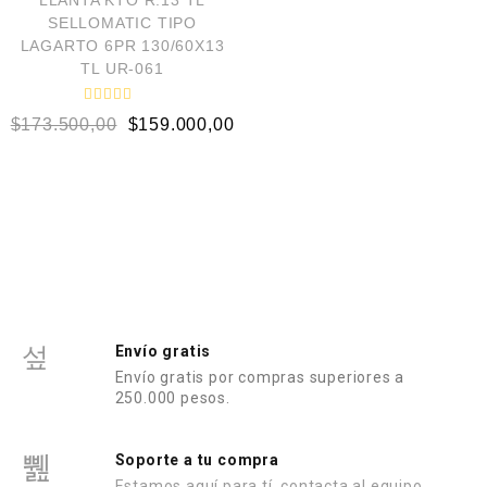
LLANTA KTO R.13 TL
n
e
0
SELLOMATIC TIPO
n
d
0
LAGARTO 6PR 130/60X13
e
d
5
TL UR-061
e
5
V
$
173.500,00
$
159.000,00
a
l
o
r
a
d
o
e
n
0
d
e
5
Envío gratis
Envío gratis por compras superiores a
250.000 pesos.
Soporte a tu compra
Estamos aquí para tí, contacta al equipo