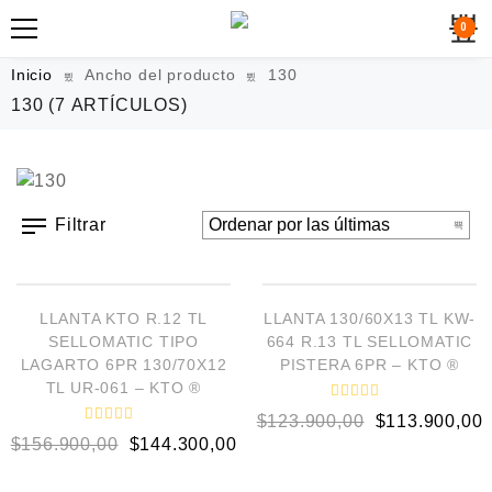
0
Inicio
Ancho del producto
130
130
(7 ARTÍCULOS)
Filtrar
AÑADIR AL CARRITO
AÑADIR AL CARRITO
¡OFERTA!
¡OFERTA!
LLANTA KTO R.12 TL
LLANTA 130/60X13 TL KW-
SELLOMATIC TIPO
664 R.13 TL SELLOMATIC
LAGARTO 6PR 130/70X12
PISTERA 6PR – KTO ®
TL UR-061 – KTO ®
V
$
123.900,00
$
113.900,00
a
V
l
$
156.900,00
$
144.300,00
a
o
l
r
o
a
AÑADIR AL CARRITO
AÑADIR AL CARRITO