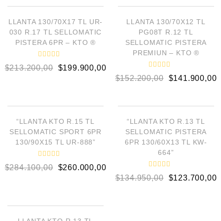
r
d
a
o
d
e
¡OFERTA!
¡OFERTA!
o
LLANTA 130/70X17 TL UR-
LLANTA 130/70X12 TL
n
e
0
030 R.17 TL SELLOMATIC
PG08T R.12 TL
n
d
0
PISTERA 6PR – KTO ®
SELLOMATIC PISTERA
e
d
5
PREMIUN – KTO ®
e
5
V
$
213.200,00
$
199.900,00
a
V
l
$
152.200,00
$
141.900,00
a
o
l
r
o
a
AÑADIR AL CARRITO
AÑADIR AL CARRITO
r
d
a
o
d
e
¡OFERTA!
¡OFERTA!
o
“LLANTA KTO R.15 TL
“LLANTA KTO R.13 TL
n
e
0
SELLOMATIC SPORT 6PR
SELLOMATIC PISTERA
n
d
0
130/90X15 TL UR-888”
6PR 130/60X13 TL KW-
e
d
5
664”
e
5
V
$
284.100,00
$
260.000,00
a
V
l
$
134.950,00
$
123.700,00
a
o
l
r
o
a
AÑADIR AL CARRITO
r
d
a
o
d
e
¡OFERTA!
o