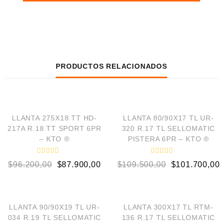
PRODUCTOS RELACIONADOS
AÑADIR AL CARRITO
AÑADIR AL CARRITO
¡OFERTA!
¡OFERTA!
LLANTA 275X18 TT HD-
LLANTA 80/90X17 TL UR-
217A R.18 TT SPORT 6PR
320 R.17 TL SELLOMATIC
– KTO ®
PISTERA 6PR – KTO ®
V
V
$
96.200,00
$
87.900,00
$
109.500,00
$
101.700,00
a
a
l
l
o
o
AÑADIR AL CARRITO
AÑADIR AL CARRITO
r
r
a
a
d
d
¡OFERTA!
¡OFERTA!
o
o
LLANTA 90/90X19 TL UR-
LLANTA 300X17 TL RTM-
e
e
034 R.19 TL SELLOMATIC
136 R.17 TL SELLOMATIC
n
n