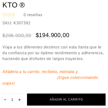
KTO ®
0
reseñas
V
SKU:
K307392
a
l
o
$
194.900,00
$
206.000,00
r
a
d
Viaja a tus diferentes destinos
con esta llanta que te
o
e
da
confianza
por su
óptimo rendimiento
y adherencia,
n
haciendo que
disfrutes
de largos trayectos.
0
d
e
Añádela a tu carrito, recíbela, móntala y
5
¡Sigue coleccionando
viajes!
−
+
AÑADIR AL CARRITO