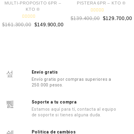
0
0
MULTI-PROPOSITO 6PR –
PISTERA 6PR – KTO ®
d
d
KTO ®
e
e
5
5
V
$
139.400,00
$
129.700,00
a
V
l
$
161.300,00
$
149.900,00
a
o
l
r
o
a
r
d
a
o
d
e
o
n
e
0
n
d
0
e
d
5
e
Envío gratis
5
Envío gratis por compras superiores a
250.000 pesos.
Soporte a tu compra
Estamos aquí para tí, contacta al equipo
de soporte si tienes alguna duda.
Politica de cambios