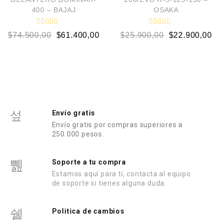
n
0
400 – BAJAJ
OSAKA
d
e
5
V
V
$
74.500,00
$
61.400,00
$
25.900,00
$
22.900,00
a
a
l
l
o
o
r
r
a
a
d
d
o
o
e
e
n
n
0
0
d
d
e
e
Envío gratis
5
5
Envío gratis por compras superiores a
250.000 pesos.
Soporte a tu compra
Estamos aquí para tí, contacta al equipo
de soporte si tienes alguna duda.
Politica de cambios