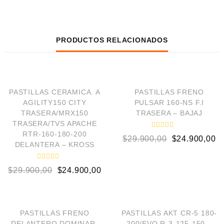
PRODUCTOS RELACIONADOS
AÑADIR AL CARRITO
AÑADIR AL CARRITO
¡OFERTA!
¡OFERTA!
PASTILLAS CERAMICA. A
PASTILLAS FRENO
AGILITY150 CITY
PULSAR 160-NS F.I
TRASERA/MRX150
TRASERA – BAJAJ
TRASERA/TVS APACHE
RTR-160-180-200
V
$
29.900,00
$
24.900,00
a
DELANTERA – KROSS
l
o
r
V
a
$
29.900,00
$
24.900,00
a
d
l
o
o
e
AÑADIR AL CARRITO
AÑADIR AL CARRITO
r
n
a
0
d
d
¡OFERTA!
¡OFERTA!
o
PASTILLAS FRENO
PASTILLAS AKT CR-5 180-
e
e
5
DELANTERO DOMINAR-
200/EVO R-3-125-150 –