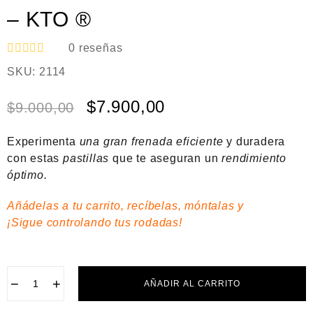
– KTO ®
0
reseñas
V
SKU:
2114
a
l
o
$
7.900,00
$
9.000,00
r
a
d
Experimenta
una gran frenada eficiente
y duradera
o
e
con estas
pastillas
que te aseguran un
rendimiento
n
óptimo.
0
d
e
Añádelas a tu carrito, recíbelas, móntalas y
5
¡Sigue controlando tus rodadas!
−
+
AÑADIR AL CARRITO