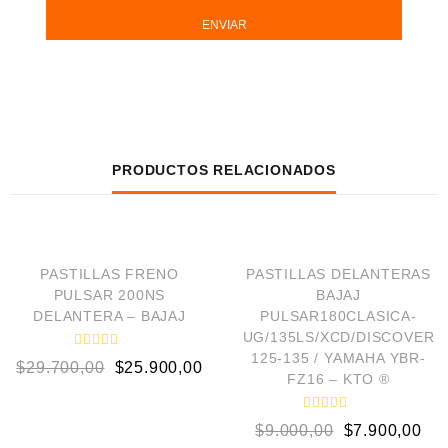
PRODUCTOS RELACIONADOS
AÑADIR AL CARRITO
AÑADIR AL CARRITO
¡OFERTA!
¡OFERTA!
PASTILLAS FRENO
PASTILLAS DELANTERAS
PULSAR 200NS
BAJAJ
DELANTERA – BAJAJ
PULSAR180CLASICA-
UG/135LS/XCD/DISCOVER
125-135 / YAMAHA YBR-
V
$
29.700,00
$
25.900,00
a
FZ16 – KTO ®
l
o
r
V
a
$
9.000,00
$
7.900,00
a
d