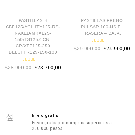
l
o
o
e
AÑADIR AL CARRITO
AÑADIR AL CARRITO
r
n
a
0
d
d
¡OFERTA!
¡OFERTA!
o
PASTILLAS H
PASTILLAS FRENO
e
e
5
CBF125/AGILITY125-RS-
PULSAR 160-NS F.I
n
0
NAKED/MRX125-
TRASERA – BAJAJ
d
150/TS125Z-CN-
e
5
CR/XTZ125-250
V
$
29.900,00
$
24.900,00
a
DEL./TTR125-150-180
l
o
r
V
a
$
28.900,00
$
23.700,00
a
d
l
o
o
e
r
n
a
0
d
d
o
e
e
5
n
0
d
e
Envío gratis
5
Envío gratis por compras superiores a
250.000 pesos.