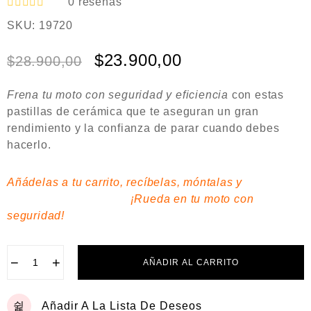
0
reseñas
V
SKU:
19720
a
l
o
$
23.900,00
$
28.900,00
r
a
d
Frena tu moto con seguridad y eficiencia
con estas
o
e
pastillas de cerámica
que te aseguran un gran
n
rendimiento y la confianza de parar cuando debes
0
hacerlo.
d
e
5
Añádelas a tu carrito, recíbelas, móntalas y
¡Rueda en tu moto con
seguridad!
−
+
AÑADIR AL CARRITO
Añadir A La Lista De Deseos