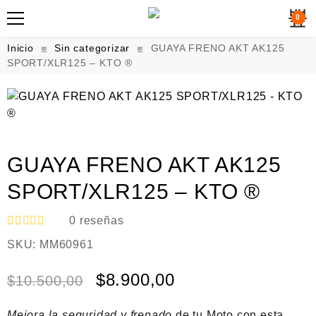
0
Inicio
Sin categorizar
GUAYA FRENO AKT AK125
SPORT/XLR125 – KTO ®
GUAYA FRENO AKT AK125
SPORT/XLR125 – KTO ®
0
reseñas
V
SKU:
MM60961
a
l
o
$
8.900,00
$
10.500,00
r
a
d
Mejora la seguridad y frenado
de tu Moto con esta