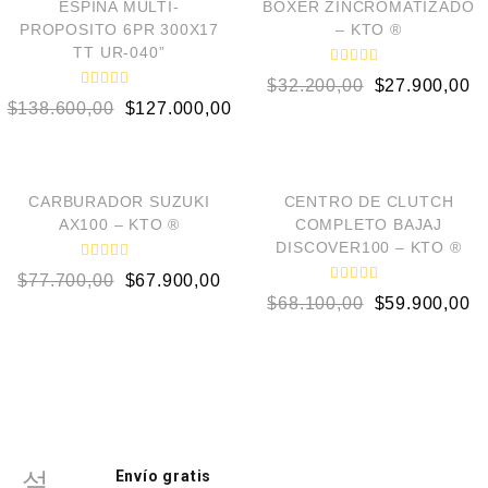
ESPINA MULTI-
BOXER ZINCROMATIZADO
PROPOSITO 6PR 300X17
– KTO ®
TT UR-040”
V
$
32.200,00
$
27.900,00
a
V
l
$
138.600,00
$
127.000,00
a
o
l
r
o
a
AÑADIR AL CARRITO
AÑADIR AL CARRITO
r
d
a
o
d
e
¡OFERTA!
¡OFERTA!
o
CARBURADOR SUZUKI
CENTRO DE CLUTCH
n
e
0
AX100 – KTO ®
COMPLETO BAJAJ
n
d
0
DISCOVER100 – KTO ®
e
d
5
V
e
$
77.700,00
$
67.900,00
a
5
V
l
$
68.100,00
$
59.900,00
a
o
l
r
o
a
r
d
a
o
d
e
o
n
e
0
n
d
0
e
d
5
e
Envío gratis
5