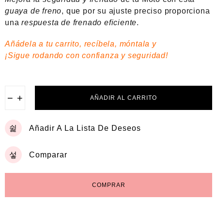
o
e
guaya de freno
, que por su ajuste preciso proporciona
n
una
respuesta de frenado eficiente
.
0
d
e
Añádela a tu carrito, recíbela, móntala y
5
¡Sigue rodando con confianza y seguridad!
−
+
AÑADIR AL CARRITO
Añadir A La Lista De Deseos
Comparar
COMPRAR