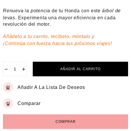
a
d
Renueva la potencia
de tu Honda con este
árbol de
o
e
levas
. Experimenta una
mayor eficiencia
en cada
n
revolución del motor.
0
d
Añádelo a tu carrito, recíbelo, móntalo y
e
5
¡Continúa con fuerza hacia tus próximos viajes!
−
+
AÑADIR AL CARRITO
Añadir A La Lista De Deseos
Comparar
COMPRAR