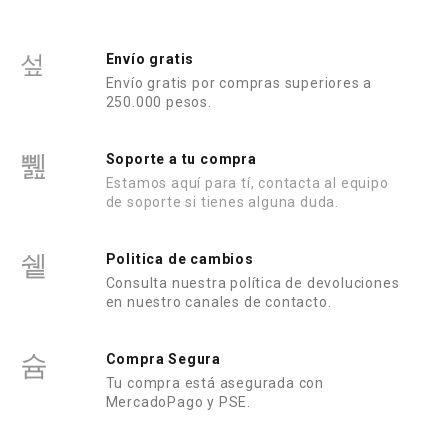
n
n
0
0
d
d
e
e
Envío gratis
5
5
Envío gratis por compras superiores a
250.000 pesos.
Soporte a tu compra
Estamos aquí para tí, contacta al equipo
de soporte si tienes alguna duda.
Politica de cambios
Consulta nuestra política de devoluciones
en nuestro canales de contacto.
Compra Segura
Tu compra está asegurada con
MercadoPago y PSE.