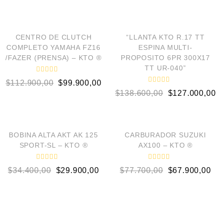
AÑADIR AL CARRITO
AÑADIR AL CARRITO
¡OFERTA!
¡OFERTA!
CENTRO DE CLUTCH
“LLANTA KTO R.17 TT
COMPLETO YAMAHA FZ16
ESPINA MULTI-
/FAZER (PRENSA) – KTO ®
PROPOSITO 6PR 300X17
TT UR-040”
V
$
112.900,00
$
99.900,00
a
V
l
$
138.600,00
$
127.000,00
a
o
l
r
o
a
AÑADIR AL CARRITO
AÑADIR AL CARRITO
r
d
a
o
d
e
¡OFERTA!
¡OFERTA!
o
BOBINA ALTA AKT AK 125
CARBURADOR SUZUKI
n
e
0
SPORT-SL – KTO ®
AX100 – KTO ®
n
d
0
e
d
5
V
V
e
$
34.400,00
$
29.900,00
$
77.700,00
$
67.900,00
a
a
5
l
l
o
o
r
r
a
a
d
d
o
o
e
e