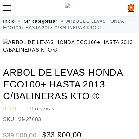
0
Inicio
Sin categorizar
ARBOL DE LEVAS HONDA
ECO100+ HASTA 2013 C/BALINERAS KTO ®
ARBOL DE LEVAS HONDA
ECO100+ HASTA 2013
C/BALINERAS KTO ®
0
reseñas
V
SKU:
MM27683
a
l
o
$
33.900,00
$
39.500,00
r