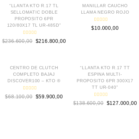
¡OFERTA!
“LLANTA KTO R.17 TL
MANILLAR CAUCHO
SELLOMATIC DOBLE
LLAMA NEGRO ROJO
PROPOSITO 6PR
120/80X17 TL UR-485D”
V
$
10.000,00
a
l
o
V
$
236.600,00
$
216.800,00
r
a
a
l
d
o
AÑADIR AL CARRITO
AÑADIR AL CARRITO
o
r
e
a
n
d
¡OFERTA!
¡OFERTA!
o
0
CENTRO DE CLUTCH
“LLANTA KTO R.17 TT
e
d
COMPLETO BAJAJ
ESPINA MULTI-
n
e
0
5
DISCOVER100 – KTO ®
PROPOSITO 6PR 300X17
d
TT UR-040”
e
5
V
$
68.100,00
$
59.900,00
a
V
l
$
138.600,00
$
127.000,00
a
o
l
r
o
a
r
d
a
o
d
e
o
n
e
0
n