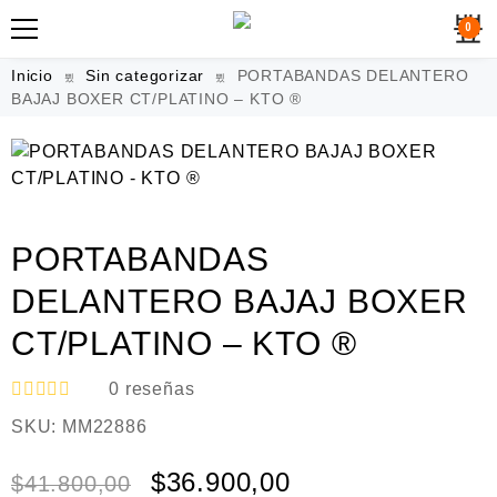
0
Inicio
Sin categorizar
PORTABANDAS DELANTERO
BAJAJ BOXER CT/PLATINO – KTO ®
PORTABANDAS
DELANTERO BAJAJ BOXER
CT/PLATINO – KTO ®
0
reseñas
V
SKU:
MM22886
a
l
o
$
36.900,00
$
41.800,00
r