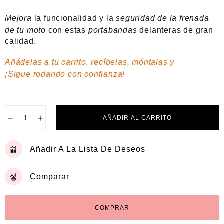
a
d
Mejora
la funcionalidad y la
seguridad de la frenada
o
e
de tu moto
con estas
portabandas
delanteras de gran
n
calidad.
0
d
Añádelas a tu carrito, recíbelas, móntalas y
e
5
¡Sigue rodando con confianza!
−
+
AÑADIR AL CARRITO
Añadir A La Lista De Deseos
Comparar
COMPRAR