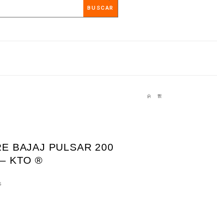
BUSCAR
RE BAJAJ PULSAR 200
 – KTO ®
S