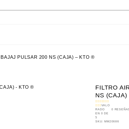
 BAJAJ PULSAR 200 NS (CAJA) – KTO ®
FILTRO AI
NS (CAJA)
VALO
RADO
0
RESEÑA
EN
0
DE
5
SKU:
MM20686