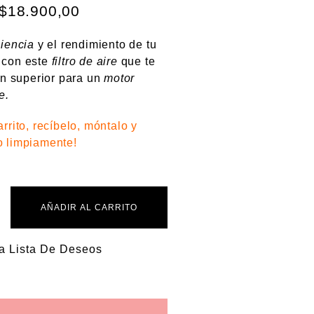
Original
Current
$
18.900,00
price
price
ciencia
y el rendimiento de tu
was:
is:
 con este
filtro de aire
que te
$21.400,00.
$18.900,00.
ión superior para un
motor
e.
rrito, recíbelo, móntalo y
o limpiamente!
AÑADIR AL CARRITO
La Lista De Deseos
R