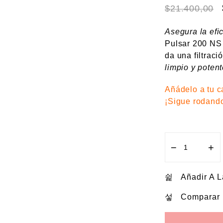
$
21.400,00
Asegura la efi
Pulsar 200 NS
da una filtrac
limpio y potent
Añádelo a tu ca
¡Sigue rodand
−
+
FILTRO
AIRE
BAJAJ
Añadir A 
PULSA
Comparar
200
NS