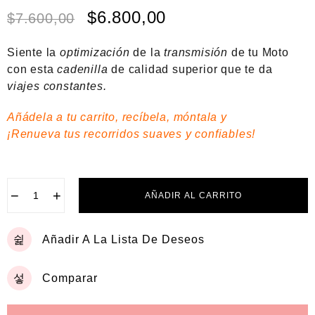
o
$
6.800,00
$
7.600,00
r
a
d
Siente la
optimización
de la
transmisión
de tu Moto
o
e
con esta
cadenilla
de calidad superior que te da
n
viajes constantes.
0
d
e
Añádela a tu carrito, recíbela, móntala y
5
¡Renueva tus recorridos suaves y confiables!
−
+
AÑADIR AL CARRITO
Añadir A La Lista De Deseos
Comparar