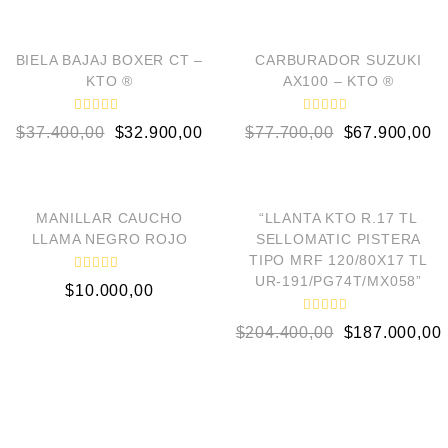
AÑADIR AL CARRITO
AÑADIR AL CARRITO
¡OFERTA!
¡OFERTA!
BIELA BAJAJ BOXER CT –
CARBURADOR SUZUKI
KTO ®
AX100 – KTO ®
V
V
$
37.400,00
$
32.900,00
$
77.700,00
$
67.900,00
a
a
l
l
o
o
AÑADIR AL CARRITO
AÑADIR AL CARRITO
r
r
a
a
d
d
¡OFERTA!
o
o
MANILLAR CAUCHO
“LLANTA KTO R.17 TL
e
e
LLAMA NEGRO ROJO
SELLOMATIC PISTERA
n
n
0
0
TIPO MRF 120/80X17 TL
d
d
UR-191/PG74T/MX058”
V
e
e
$
10.000,00
a
5
5
l
o
V
$
204.400,00
$
187.000,00
r
a
a
l
d
o
o
r
e
a
n
d
0
o
e
d
n
e