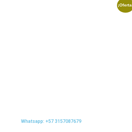
¡Oferta
$
0,00
Whatsapp: +57 3157087679