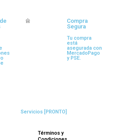
 de
Compra
s
Segura
Tu compra
está
e
asegurada con
ones
MercadoPago
ro
y PSE.
de
.
Servicios [PRONTO]
Términos y
Condiciones