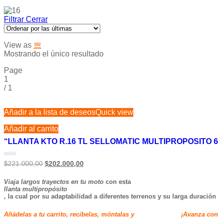
Filtrar
Cerrar
View as
Mostrando el único resultado
Page
1
/
1
Añadir a la lista de deseos
Quick view
Añadir al carrito
“LLANTA KTO R.16 TL SELLOMATIC MULTIPROPOSITO 6
Valorado
$
221.000,00
$
202.000,00
en
0
Viaja largos trayectos en tu moto
con esta
de
5
llanta multipropósito
, la cual por su adaptabilidad a diferentes terrenos y su larga duración
Añádelas a tu carrito, recíbelas, móntalas y ¡Avanza conoc