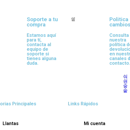
Soporte a tu
Politica
compra
cambio
Estamos aquí
Consulta
para tí,
nuestra
contacta al
política d
equipo de
devoluci
soporte si
en nuest
tienes alguna
canales 
duda.
contacto
orias Principales
Links Rápidos
Llantas
Mi cuenta