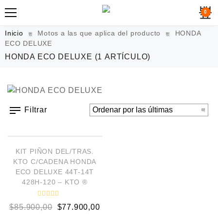
0
Inicio
Motos a las que aplica del producto
HONDA
ECO DELUXE
HONDA ECO DELUXE
(1 ARTÍCULO)
Filtrar
AÑADIR AL CARRITO
¡OFERTA!
KIT PIÑON DEL/TRAS.
KTO C/CADENA HONDA
ECO DELUXE 44T-14T
428H-120 – KTO ®
V
$
85.900,00
$
77.900,00
a
l