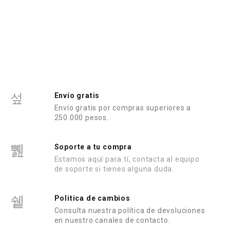
o
r
a
d
o
e
n
0
d
e
5
Envío gratis
Envío gratis por compras superiores a
250.000 pesos.
Soporte a tu compra
Estamos aquí para tí, contacta al equipo
de soporte si tienes alguna duda.
Politica de cambios
Consulta nuestra política de devoluciones
en nuestro canales de contacto.