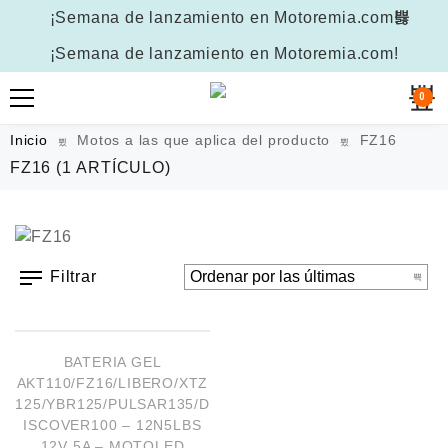
¡Semana de lanzamiento en Motoremia.com!
¡Semana de lanzamiento en Motoremia.com!
0
Inicio
Motos a las que aplica del producto
FZ16
FZ16
(1 ARTÍCULO)
Filtrar
AÑADIR AL CARRITO
¡OFERTA!
BATERIA GEL
AKT110/FZ16/LIBERO/XTZ
125/YBR125/PULSAR135/D
ISCOVER100 – 12N5LBS
12V 5A – MOTOLED