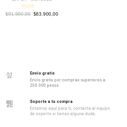
V
$
91.900,00
$
83.900,00
a
l
o
r
a
d
o
e
n
0
d
e
5
Envío gratis
Envío gratis por compras superiores a
250.000 pesos.
Soporte a tu compra
Estamos aquí para tí, contacta al equipo
de soporte si tienes alguna duda.