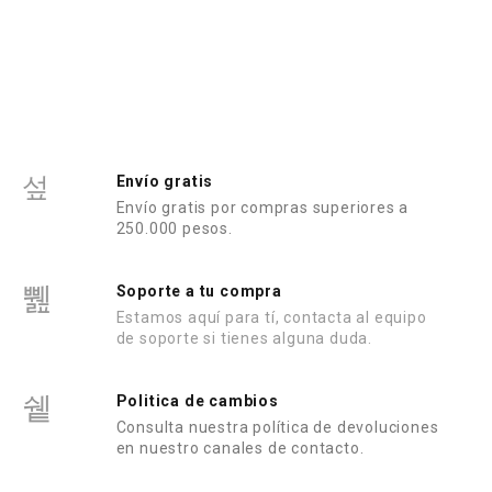
r
d
a
o
d
e
o
n
e
0
n
d
0
e
d
5
e
5
Envío gratis
Envío gratis por compras superiores a
250.000 pesos.
Soporte a tu compra
Estamos aquí para tí, contacta al equipo
de soporte si tienes alguna duda.
Politica de cambios
Consulta nuestra política de devoluciones
en nuestro canales de contacto.