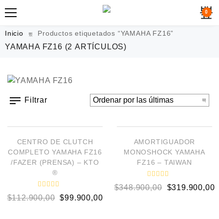
0
Inicio
Productos etiquetados “YAMAHA FZ16”
YAMAHA FZ16
(2 ARTÍCULOS)
Filtrar
AÑADIR AL CARRITO
AÑADIR AL CARRITO
¡OFERTA!
¡OFERTA!
CENTRO DE CLUTCH
AMORTIGUADOR
COMPLETO YAMAHA FZ16
MONOSHOCK YAMAHA
/FAZER (PRENSA) – KTO
FZ16 – TAIWAN
®
V
$
348.900,00
$
319.900,00
a
V
l
$
112.900,00
$
99.900,00
a
o
l
r
o
a