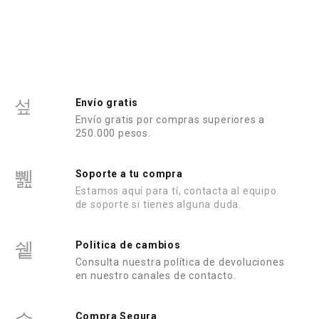
d
o
e
n
0
d
e
5
Envío gratis
Envío gratis por compras superiores a
250.000 pesos.
Soporte a tu compra
Estamos aquí para tí, contacta al equipo
de soporte si tienes alguna duda.
Politica de cambios
Consulta nuestra política de devoluciones
en nuestro canales de contacto.
Compra Segura