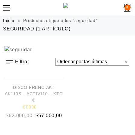
0
Inicio
Productos etiquetados “seguridad”
SEGURIDAD
(1 ARTÍCULO)
Filtrar
AÑADIR AL CARRITO
¡OFERTA!
DISCO FRENO AKT
AK110S – ACTIV110 – KTO
®
V
$
62.000,00
$
57.000,00
a
l
o
r
a