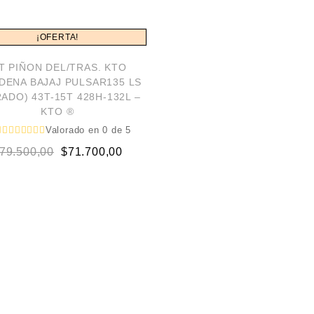
¡OFERTA!
IT PIÑON DEL/TRAS. KTO
DENA BAJAJ PULSAR135 LS
ADO) 43T-15T 428H-132L –
KTO ®
Valorado en
0
de 5
79.500,00
$
71.700,00