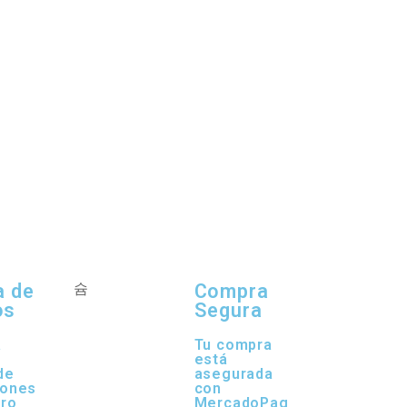
a de
Compra
os
Segura
a
Tu compra
está
de
asegurada
iones
con
tro
MercadoPag