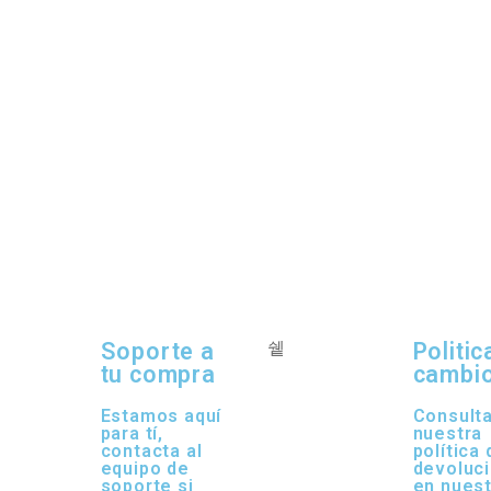
Soporte a
Politic
tu compra
cambi
Estamos aquí
Consult
para tí,
nuestra
contacta al
política 
equipo de
devoluc
soporte si
en nues