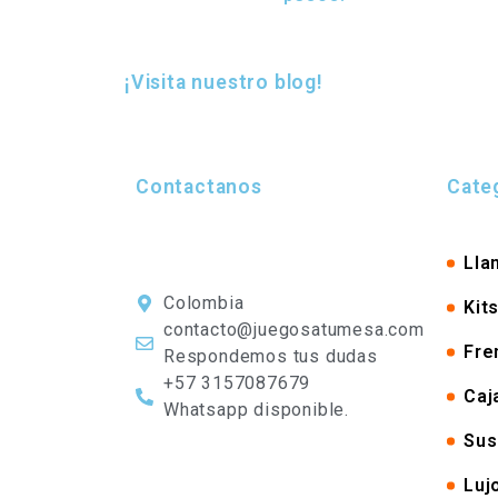
¡Visita nuestro blog!
Contactanos
Categ
Lla
Colombia
Kit
contacto@juegosatumesa.com
Fre
Respondemos tus dudas
+57 3157087679
Caj
Whatsapp disponible.
Sus
Luj