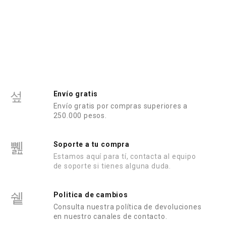
o
r
a
d
o
e
n
0
d
e
5
Envío gratis
Envío gratis por compras superiores a
250.000 pesos.
Soporte a tu compra
Estamos aquí para tí, contacta al equipo
de soporte si tienes alguna duda.
Politica de cambios
Consulta nuestra política de devoluciones
en nuestro canales de contacto.