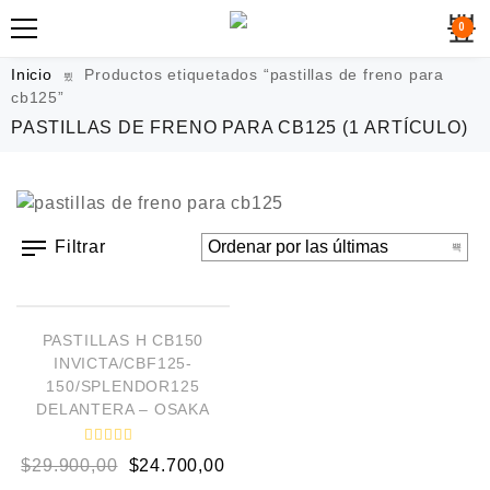
0
Inicio
Productos etiquetados “pastillas de freno para
cb125”
PASTILLAS DE FRENO PARA CB125
(1 ARTÍCULO)
Filtrar
AÑADIR AL CARRITO
¡OFERTA!
PASTILLAS H CB150
INVICTA/CBF125-
150/SPLENDOR125
DELANTERA – OSAKA
V
$
29.900,00
$
24.700,00
a
l