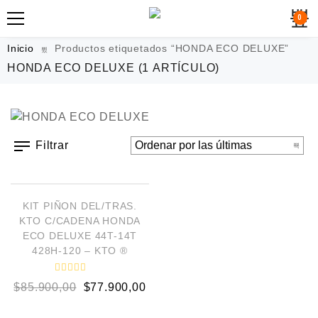
0
Inicio
Productos etiquetados “HONDA ECO DELUXE”
HONDA ECO DELUXE
(1 ARTÍCULO)
Filtrar
AÑADIR AL CARRITO
¡OFERTA!
KIT PIÑON DEL/TRAS.
KTO C/CADENA HONDA
ECO DELUXE 44T-14T
428H-120 – KTO ®
V
$
85.900,00
$
77.900,00
a
l
o