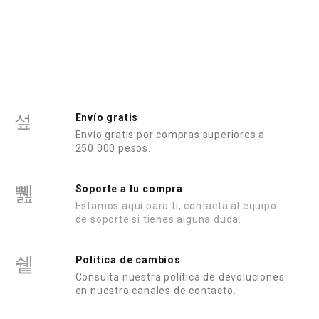
r
a
d
o
e
n
0
d
e
5
Envío gratis
Envío gratis por compras superiores a
250.000 pesos.
Soporte a tu compra
Estamos aquí para tí, contacta al equipo
de soporte si tienes alguna duda.
Politica de cambios
Consulta nuestra política de devoluciones
en nuestro canales de contacto.