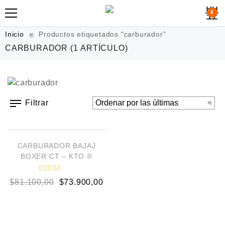
0
Inicio
Productos etiquetados “carburador”
CARBURADOR
(1 ARTÍCULO)
Filtrar
AÑADIR AL CARRITO
¡OFERTA!
CARBURADOR BAJAJ
BOXER CT – KTO ®
V
$
81.100,00
$
73.900,00
a
l
o
r
a
d
o