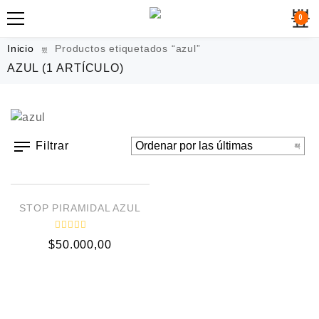
0
Inicio
Productos etiquetados “azul”
AZUL
(1 ARTÍCULO)
Filtrar
AÑADIR AL CARRITO
STOP PIRAMIDAL AZUL
V
$
50.000,00
a
l
o
r
a
d
o
e