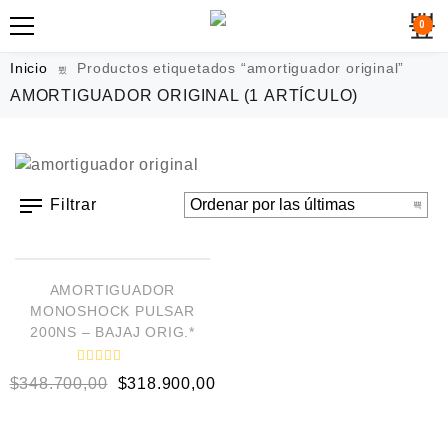
0
Inicio
Productos etiquetados “amortiguador original”
AMORTIGUADOR ORIGINAL
(1 ARTÍCULO)
Filtrar
AÑADIR AL CARRITO
¡OFERTA!
AMORTIGUADOR
MONOSHOCK PULSAR
200NS – BAJAJ ORIG.*
V
$
348.700,00
$
318.900,00
a
l
o
r
a