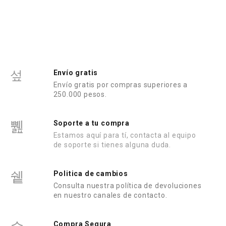
d
o
e
n
0
d
e
5
Envío gratis
Envío gratis por compras superiores a
250.000 pesos.
Soporte a tu compra
Estamos aquí para tí, contacta al equipo
de soporte si tienes alguna duda.
Politica de cambios
Consulta nuestra política de devoluciones
en nuestro canales de contacto.
Compra Segura