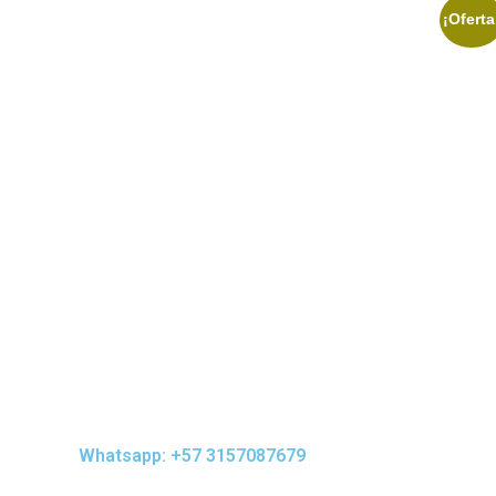
¡Oferta
$
0,00
Whatsapp: +57 3157087679