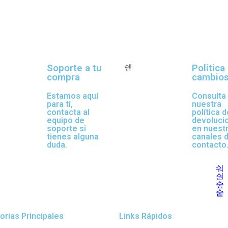
ntalo y
Soporte a tu
Politica
compra
cambio
Estamos aquí
Consulta
para tí,
nuestra
contacta al
política d
equipo de
devoluci
soporte si
en nuest
tienes alguna
canales 
duda.
contacto
orias Principales
Links Rápidos