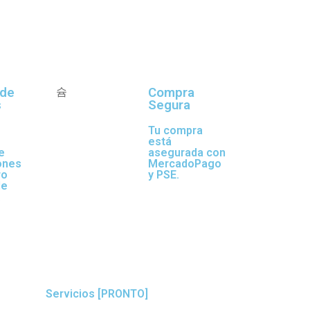
 de
Compra
s
Segura
Tu compra
está
e
asegurada con
ones
MercadoPago
ro
y PSE.
de
.
Servicios [PRONTO]