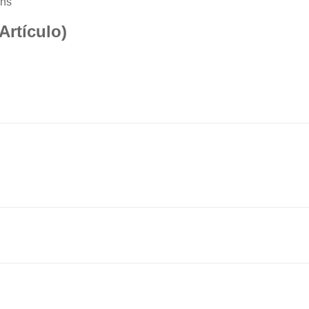
0ns”
 Artículo)