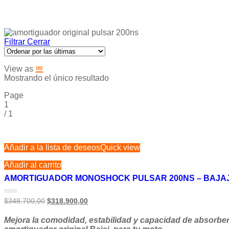
Filtrar
Cerrar
View as
Mostrando el único resultado
Page
1
/
1
Añadir a la lista de deseos
Quick view
Añadir al carrito
AMORTIGUADOR MONOSHOCK PULSAR 200NS – BAJAJ 
Valorado
$
348.700,00
$
318.900,00
en
0
Mejora la comodidad, estabilidad y capacidad de absorber
de
5