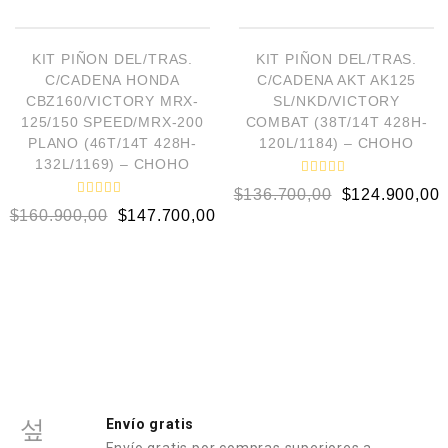
o
a
AÑADIR AL CARRITO
LEER MÁS
r
d
a
o
d
e
¡OFERTA!
OUT OF STOCK
o
KIT PIÑON DEL/TRAS.
KIT PIÑON DEL/TRAS.
n
e
0
C/CADENA HONDA
C/CADENA AKT AK125
n
d
0
CBZ160/VICTORY MRX-
SL/NKD/VICTORY
e
d
5
125/150 SPEED/MRX-200
COMBAT (38T/14T 428H-
e
5
PLANO (46T/14T 428H-
120L/1184) – CHOHO
132L/1169) – CHOHO
V
$
136.700,00
$
124.900,00
a
V
l
$
160.900,00
$
147.700,00
a
o
l
r
o
a
r
d
a
o
d
e
o
n
e
0
n
d
0
e
d
5
e
5
Envío gratis