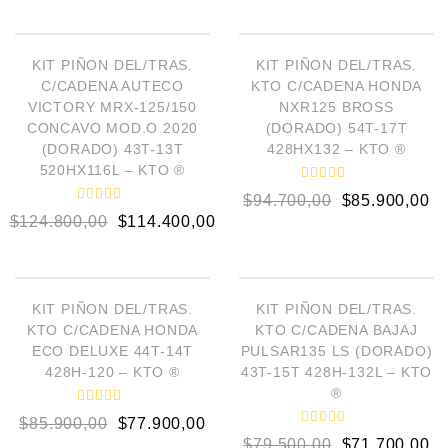
o
o
AÑADIR AL CARRITO
AÑADIR AL CARRITO
r
r
a
a
d
d
¡OFERTA!
¡OFERTA!
o
o
KIT PIÑON DEL/TRAS.
KIT PIÑON DEL/TRAS.
e
e
C/CADENA AUTECO
KTO C/CADENA HONDA
n
n
0
0
VICTORY MRX-125/150
NXR125 BROSS
d
d
CONCAVO MOD.O 2020
(DORADO) 54T-17T
e
e
5
5
(DORADO) 43T-13T
428HX132 – KTO ®
520HX116L – KTO ®
V
$
94.700,00
$
85.900,00
a
V
l
$
124.800,00
$
114.400,00
a
o
l
r
o
a
AÑADIR AL CARRITO
AÑADIR AL CARRITO
r
d
a
o
d
e
¡OFERTA!
¡OFERTA!
o
KIT PIÑON DEL/TRAS.
KIT PIÑON DEL/TRAS.
n
e
0
KTO C/CADENA HONDA
KTO C/CADENA BAJAJ
n
d
0
ECO DELUXE 44T-14T
PULSAR135 LS (DORADO)
e
d
5
428H-120 – KTO ®
43T-15T 428H-132L – KTO
e
5
®
V
$
85.900,00
$
77.900,00
a
V
l
$
79.500,00
$
71.700,00