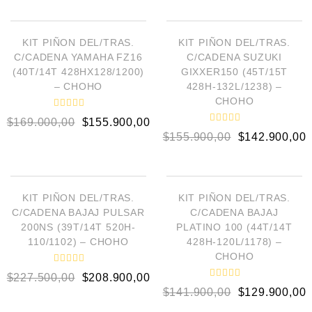
d
o
AÑADIR AL CARRITO
AÑADIR AL CARRITO
o
r
e
a
n
d
¡OFERTA!
¡OFERTA!
o
0
KIT PIÑON DEL/TRAS.
KIT PIÑON DEL/TRAS.
e
d
C/CADENA YAMAHA FZ16
C/CADENA SUZUKI
n
e
0
5
(40T/14T 428HX128/1200)
GIXXER150 (45T/15T
d
– CHOHO
428H-132L/1238) –
e
5
CHOHO
V
$
169.000,00
$
155.900,00
a
V
l
$
155.900,00
$
142.900,00
a
o
l
r
o
a
AÑADIR AL CARRITO
AÑADIR AL CARRITO
r
d
a
o
d
e
¡OFERTA!
¡OFERTA!
o
KIT PIÑON DEL/TRAS.
KIT PIÑON DEL/TRAS.
n
e
0
C/CADENA BAJAJ PULSAR
C/CADENA BAJAJ
n
d
0
200NS (39T/14T 520H-
PLATINO 100 (44T/14T
e
d
5
110/1102) – CHOHO
428H-120L/1178) –
e
5
CHOHO
V
$
227.500,00
$
208.900,00
a
V
l
$
141.900,00
$
129.900,00
a
o
l
r