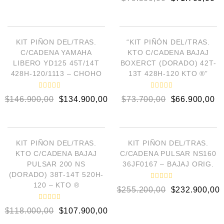
a
o
l
r
o
a
AÑADIR AL CARRITO
AÑADIR AL CARRITO
r
d
a
o
d
e
¡OFERTA!
¡OFERTA!
o
KIT PIÑON DEL/TRAS.
“KIT PIÑÓN DEL/TRAS.
n
e
0
C/CADENA YAMAHA
KTO C/CADENA BAJAJ
n
d
0
LIBERO YD125 45T/14T
BOXERCT (DORADO) 42T-
e
d
5
428H-120/1113 – CHOHO
13T 428H-120 KTO ®”
e
5
V
V
$
146.900,00
$
134.900,00
$
73.700,00
$
66.900,00
a
a
l
l
o
o
AÑADIR AL CARRITO
AÑADIR AL CARRITO
r
r
a
a
d
d
¡OFERTA!
¡OFERTA!
o
o
KIT PIÑON DEL/TRAS.
KIT PIÑON DEL/TRAS.
e
e
KTO C/CADENA BAJAJ
C/CADENA PULSAR NS160
n
n
0
0
PULSAR 200 NS
36JF0167 – BAJAJ ORIG.
d
d
(DORADO) 38T-14T 520H-
e
e
5
5
120 – KTO ®
V
$
255.200,00
$
232.900,00
a
l
o
V
$
118.000,00
$
107.900,00
r
a
a
l