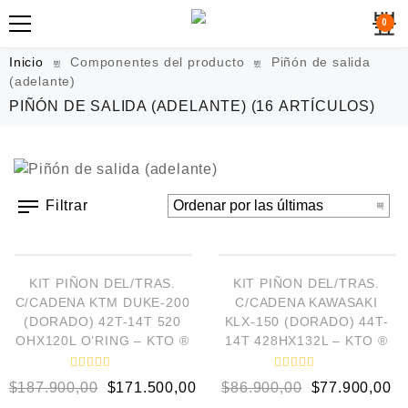
0
Inicio
Componentes del producto
Piñón de salida
(adelante)
PIÑÓN DE SALIDA (ADELANTE)
(16 ARTÍCULOS)
Filtrar
AÑADIR AL CARRITO
AÑADIR AL CARRITO
¡OFERTA!
¡OFERTA!
KIT PIÑON DEL/TRAS.
KIT PIÑON DEL/TRAS.
C/CADENA KTM DUKE-200
C/CADENA KAWASAKI
(DORADO) 42T-14T 520
KLX-150 (DORADO) 44T-
OHX120L O’RING – KTO ®
14T 428HX132L – KTO ®
V
V
$
187.900,00
$
171.500,00
$
86.900,00
$
77.900,00
a
a
l
l