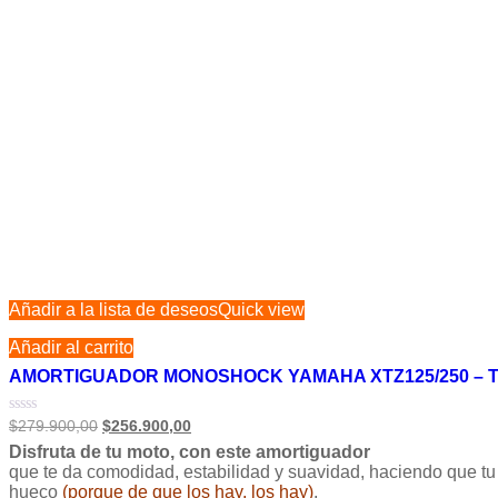
Añadir a la lista de deseos
Quick view
Añadir al carrito
AMORTIGUADOR MONOSHOCK YAMAHA XTZ125/250 – 
Valorado
$
279.900,00
$
256.900,00
en
Disfruta de tu moto, con este amortiguador
0
de
que te da comodidad, estabilidad y suavidad, haciendo que tu
5
hueco
(porque de que los hay, los hay)
,