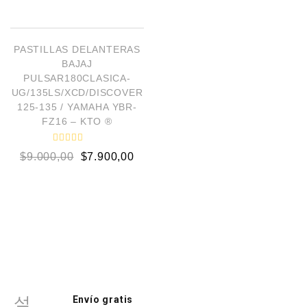
l
l
o
o
AÑADIR AL CARRITO
r
r
a
a
d
d
¡OFERTA!
o
o
PASTILLAS DELANTERAS
e
e
BAJAJ
n
n
0
0
PULSAR180CLASICA-
d
d
UG/135LS/XCD/DISCOVER
e
e
5
5
125-135 / YAMAHA YBR-
FZ16 – KTO ®
V
$
9.000,00
$
7.900,00
a
l
o
r
a
d
o
e
n
0
d
e
5
Envío gratis