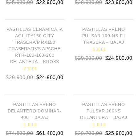
$
25.900,00
$
22.900,00
$
28.900,00
$
23.900,00
a
a
l
l
o
o
AÑADIR AL CARRITO
AÑADIR AL CARRITO
r
r
a
a
d
d
¡OFERTA!
¡OFERTA!
o
o
PASTILLAS CERAMICA. A
PASTILLAS FRENO
e
e
AGILITY150 CITY
PULSAR 160-NS F.I
n
n
0
0
TRASERA/MRX150
TRASERA – BAJAJ
d
d
TRASERA/TVS APACHE
e
e
5
5
RTR-160-180-200
V
$
29.900,00
$
24.900,00
a
DELANTERA – KROSS
l
o
r
V
a
$
29.900,00
$
24.900,00
a
d
l
o
o
e
AÑADIR AL CARRITO
AÑADIR AL CARRITO
r
n
a
0
d
d
¡OFERTA!
¡OFERTA!
o
PASTILLAS FRENO
PASTILLAS FRENO
e
e
5
DELANTERO DOMINAR-
PULSAR 200NS
n
0
400 – BAJAJ
DELANTERA – BAJAJ
d
e
5
V
V
$
74.500,00
$
61.400,00
$
29.700,00
$
25.900,00
a
a