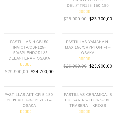
CR/XTZ125-250
l
o
DEL./TTR125-150-180
r
a
d
V
o
$
28.900,00
$
23.700,00
a
e
l
n
o
AÑADIR AL CARRITO
AÑADIR AL CARRITO
0
r
d
a
e
d
¡OFERTA!
¡OFERTA!
5
o
PASTILLAS H CB150
PASTILLAS YAMAHA N-
e
INVICTA/CBF125-
MAX 150/CRYPTON FI –
n
0
150/SPLENDOR125
OSAKA
d
DELANTERA – OSAKA
e
5
V
$
26.900,00
$
23.900,00
a
V
l
$
29.900,00
$
24.700,00
a
o
l
r
o
a
AÑADIR AL CARRITO
AÑADIR AL CARRITO
r
d
a
o
d
e
¡OFERTA!
¡OFERTA!
o
PASTILLAS AKT CR-5 180-
PASTILLAS CERAMICA. B
n
e
0
200/EVO R-3-125-150 –
PULSAR NS-160/NS-180
n
d
0
OSAKA
TRASERA – KROSS
e
d
5
e
5
V
V