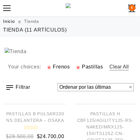
0
Inicio
Tienda
TIENDA
(11 ARTÍCULOS)
Your choices:
Frenos
Pastillas
Clear All
Filtrar
AÑADIR AL CARRITO
AÑADIR AL CARRITO
¡OFERTA!
¡OFERTA!
PASTILLAS B PULSAR200
PASTILLAS H
NS DELANTERA – OSAKA
CBF125/AGILITY125-RS-
NAKED/MRX125-
150/TS125Z-CN-
V
$
28.500,00
$
24.700,00
a