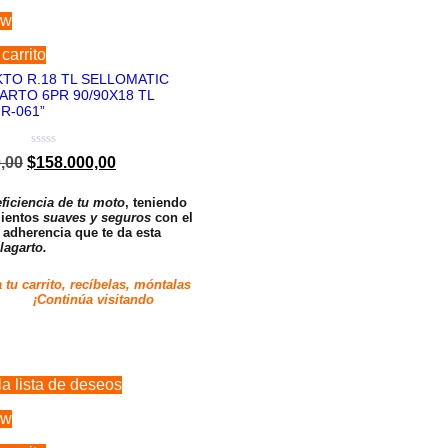
ew
carrito
KTO R.18 TL SELLOMATIC
ARTO 6PR 90/90X18 TL
R-061”
Valorado
,00
$
158.000,00
en
0
de
eficiencia de tu moto
, teniendo
5
ientos
suaves y seguros
con el
a adherencia que te da esta
 lagarto.
 tu carrito, recíbelas, móntalas
tinúa visitando
la lista de deseos
ew