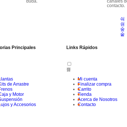
duda.
canales d
contacto.
orias Principales
Links Rápidos
Llantas
Mi cuenta
Kits de Arrastre
Finalizar compra
Frenos
Carrito
Caja y Motor
Tienda
Suspensión
Acerca de Nosotros
Lujos y Accesorios
Contacto