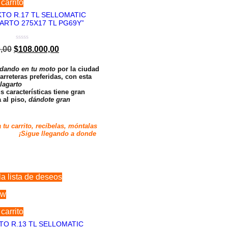
carrito
KTO R.17 TL SELLOMATIC
ARTO 275X17 TL PG69Y”
Valorado
,00
$
108.000,00
en
0
de
odando en tu moto
por la ciudad
5
arreteras preferidas, con esta
 lagarto
s características tiene gran
 al piso,
dándote gran
 tu carrito, recíbelas, móntalas
ue llegando a donde
la lista de deseos
ew
carrito
TO R.13 TL SELLOMATIC