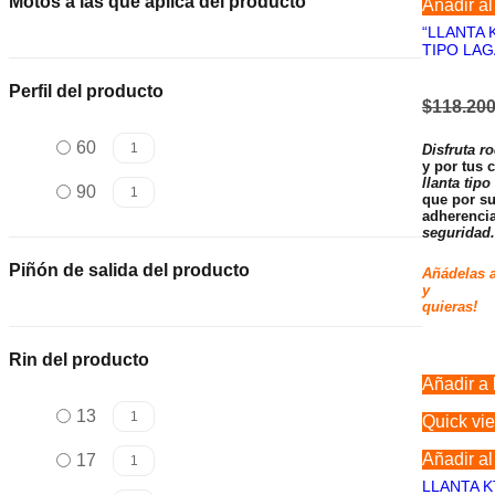
Motos a las que aplica del producto
Añadir al 
“LLANTA 
TIPO LAG
Perfil del producto
$
118.200
60
1
Disfruta r
y por tus c
llanta tipo
90
1
que por su
adherencia
seguridad.
Piñón de salida del producto
Añádelas a
y ¡Sig
quieras!
Rin del producto
Añadir a 
13
1
Quick vi
Añadir al 
17
1
LLANTA K