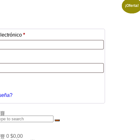
¡Oferta!
¡Oferta!
¡Oferta!
lectrónico
*
aseña?
0
$
0,00