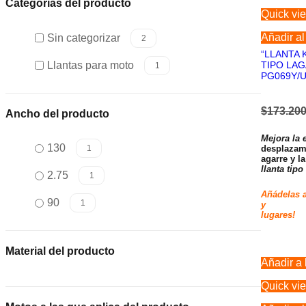
Categorías del producto
Quick vi
Añadir al 
Sin categorizar
2
“LLANTA 
Llantas para moto
TIPO LAG
1
PG069Y/U
$
173.200
Ancho del producto
Mejora la 
130
desplazam
1
agarre y l
llanta tipo
2.75
1
Añádelas a
90
1
y ¡Con
lugares!
Material del producto
Añadir a 
Quick vi