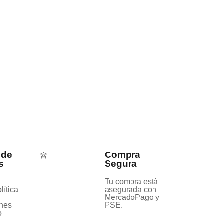
 de
Compra
s
Segura
Tu compra está
lítica
asegurada con
MercadoPago y
nes
PSE.
o