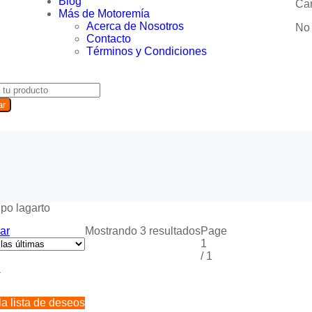
Blog
Car
Más de Motoremía
Acerca de Nosotros
No 
Contacto
Términos y Condiciones
ar
ar
Mostrando 3 resultados
Page
1
/
1
la lista de deseos