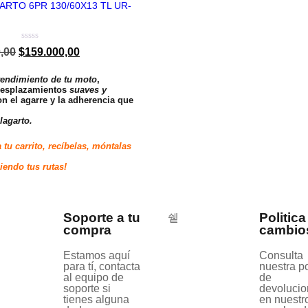
ARTO 6PR 130/60X13 TL UR-
Valorado
,00
$
159.000,00
en
0
de
rendimiento de tu moto
,
5
desplazamientos
suaves y
n el agarre y la adherencia que
 lagarto.
 tu carrito, recíbelas, móntalas
y
iendo tus rutas!
Soporte a tu
Politica
compra
cambio
Estamos aquí
Consulta
para tí, contacta
nuestra po
al equipo de
de
soporte si
devolucio
tienes alguna
en nuestr