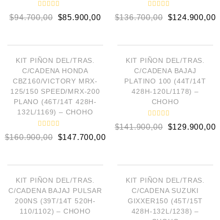
V
V
$
94.700,00
$
85.900,00
$
136.700,00
$
124.900,00
a
a
l
l
o
o
AÑADIR AL CARRITO
AÑADIR AL CARRITO
r
r
a
a
d
d
¡OFERTA!
¡OFERTA!
o
o
KIT PIÑON DEL/TRAS.
KIT PIÑON DEL/TRAS.
e
e
C/CADENA HONDA
C/CADENA BAJAJ
n
n
0
0
CBZ160/VICTORY MRX-
PLATINO 100 (44T/14T
d
d
125/150 SPEED/MRX-200
428H-120L/1178) –
e
e
5
5
PLANO (46T/14T 428H-
CHOHO
132L/1169) – CHOHO
V
$
141.900,00
$
129.900,00
a
V
l
$
160.900,00
$
147.700,00
a
o
l
r
o
a
AÑADIR AL CARRITO
AÑADIR AL CARRITO
r
d
a
o
d
e
¡OFERTA!
¡OFERTA!
o
KIT PIÑON DEL/TRAS.
KIT PIÑON DEL/TRAS.
n
e
0
C/CADENA BAJAJ PULSAR
C/CADENA SUZUKI
n
d
0
200NS (39T/14T 520H-
GIXXER150 (45T/15T
e
d
5
110/1102) – CHOHO
428H-132L/1238) –
e
5