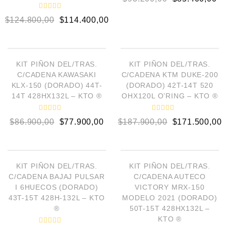
a
l
o
V
$
124.800,00
$
114.400,00
r
a
a
l
d
o
AÑADIR AL CARRITO
AÑADIR AL CARRITO
o
r
e
a
n
d
¡OFERTA!
¡OFERTA!
o
0
KIT PIÑON DEL/TRAS.
KIT PIÑON DEL/TRAS.
e
d
C/CADENA KAWASAKI
C/CADENA KTM DUKE-200
n
e
0
5
KLX-150 (DORADO) 44T-
(DORADO) 42T-14T 520
d
14T 428HX132L – KTO ®
OHX120L O’RING – KTO ®
e
5
V
V
$
86.900,00
$
77.900,00
$
187.900,00
$
171.500,00
a
a
l
l
o
o
AÑADIR AL CARRITO
AÑADIR AL CARRITO
r
r
a
a
d
d
¡OFERTA!
¡OFERTA!
o
o
KIT PIÑON DEL/TRAS.
KIT PIÑON DEL/TRAS.
e
e
C/CADENA BAJAJ PULSAR
C/CADENA AUTECO
n
n
0
0
I 6HUECOS (DORADO)
VICTORY MRX-150
d
d
43T-15T 428H-132L – KTO
MODELO 2021 (DORADO)
e
e
5
5
®
50T-15T 428HX132L –
KTO ®