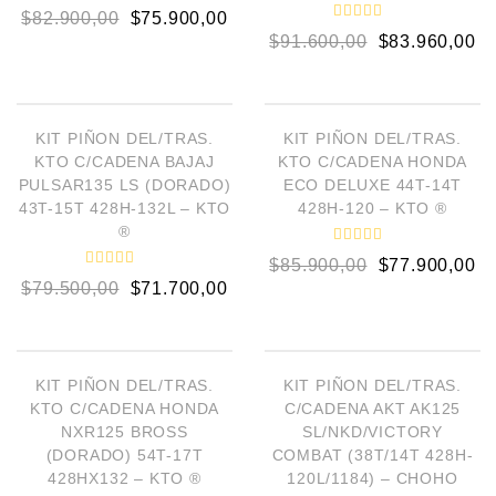
V
$
82.900,00
$
75.900,00
a
V
l
$
91.600,00
$
83.960,00
a
o
l
r
o
a
AÑADIR AL CARRITO
AÑADIR AL CARRITO
r
d
a
o
d
e
¡OFERTA!
¡OFERTA!
o
KIT PIÑON DEL/TRAS.
KIT PIÑON DEL/TRAS.
n
e
0
KTO C/CADENA BAJAJ
KTO C/CADENA HONDA
n
d
0
PULSAR135 LS (DORADO)
ECO DELUXE 44T-14T
e
d
5
43T-15T 428H-132L – KTO
428H-120 – KTO ®
e
5
®
V
$
85.900,00
$
77.900,00
a
V
l
$
79.500,00
$
71.700,00
a
o
l
r
o
a
AÑADIR AL CARRITO
LEER MÁS
r
d
a
o
d
e
¡OFERTA!
OUT OF STOCK
o
KIT PIÑON DEL/TRAS.
KIT PIÑON DEL/TRAS.
n
e
0
KTO C/CADENA HONDA
C/CADENA AKT AK125
n
d
0
NXR125 BROSS
SL/NKD/VICTORY
e
d
5
(DORADO) 54T-17T
COMBAT (38T/14T 428H-
e
5
428HX132 – KTO ®
120L/1184) – CHOHO