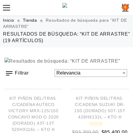
0
Inicio
Tienda
Resultados de búsqueda para “KIT DE
ARRASTRE”
RESULTADOS DE BÚSQUEDA: “KIT DE ARRASTRE”
(19 ARTÍCULOS)
Filtrar
AÑADIR AL CARRITO
AÑADIR AL CARRITO
¡OFERTA!
¡OFERTA!
KIT PIÑON DEL/TRAS.
KIT PIÑON DEL/TRAS.
C/CADENA AUTECO
C/CADENA SUZUKI DR-
VICTORY MRX-125/150
150 (DORADO) 50T-15T
CONCAVO MOD.O 2020
428HX132L – KTO ®
(DORADO) 43T-13T
520HX116L – KTO ®
V
$
93.200,00
$
85.400,00