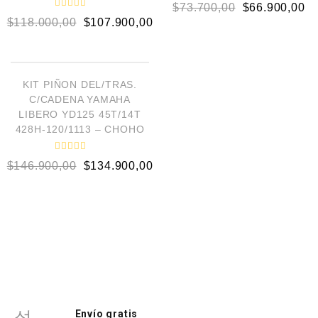
V
$
73.700,00
$
66.900,00
a
V
l
$
118.000,00
$
107.900,00
a
o
l
r
o
a
AÑADIR AL CARRITO
r
d
a
o
d
e
¡OFERTA!
o
KIT PIÑON DEL/TRAS.
n
e
0
C/CADENA YAMAHA
n
d
0
LIBERO YD125 45T/14T
e
d
5
428H-120/1113 – CHOHO
e
5
V
$
146.900,00
$
134.900,00
a
l
o
r
a
d
o
e
n
0
d
e
5
Envío gratis