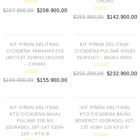
CHOHO
V
$
227.500,00
$
208.900,00
a
V
l
$
155.900,00
$
142.900,00
a
o
l
r
o
a
AÑADIR AL CARRITO
AÑADIR AL CARRITO
r
d
a
o
d
e
¡OFERTA!
¡OFERTA!
o
KIT PIÑON DEL/TRAS.
KIT PIÑON DEL/TRAS.
n
e
0
C/CADENA YAMAHA FZ16
C/CADENA PULSAR NS160
n
d
0
(40T/14T 428HX128/1200)
36JF0167 – BAJAJ ORIG.
e
d
5
– CHOHO
e
5
V
$
255.200,00
$
232.900,00
a
V
l
$
169.000,00
$
155.900,00
a
o
l
r
o
a
AÑADIR AL CARRITO
AÑADIR AL CARRITO
r
d
a
o
d
e
¡OFERTA!
¡OFERTA!
o
KIT PIÑON DEL/TRAS.
“KIT PIÑÓN DEL/TRAS.
n
e
0
KTO C/CADENA BAJAJ
KTO C/CADENA BAJAJ
n
d
0
PULSAR 200 NS
BOXERCT (DORADO) 42T-
e
d
5
(DORADO) 38T-14T 520H-
13T 428H-120 KTO ®”
e
5
120 – KTO ®